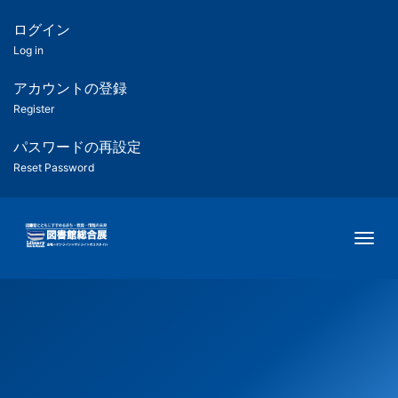
メ
イ
ログイン
匿
ン
Log in
コ
名
ン
アカウントの登録
ユ
テ
Register
ン
ー
ツ
パスワードの再設定
に
Reset Password
ザ
移
動
ー
Togg
用
メ
ニ
ュ
ー