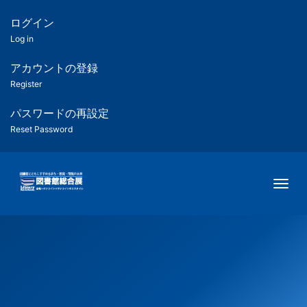
メ
イ
ログイン
匿
ン
Log in
コ
名
ン
アカウントの登録
ユ
テ
Register
ン
ー
ツ
パスワードの再設定
に
Reset Password
ザ
移
動
ー
Togg
用
メ
ニ
ュ
ー