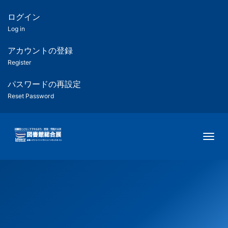
メ
イ
ログイン
匿
ン
Log in
コ
名
ン
アカウントの登録
ユ
テ
Register
ン
ー
ツ
パスワードの再設定
に
Reset Password
ザ
移
動
ー
Togg
用
メ
ニ
ュ
ー