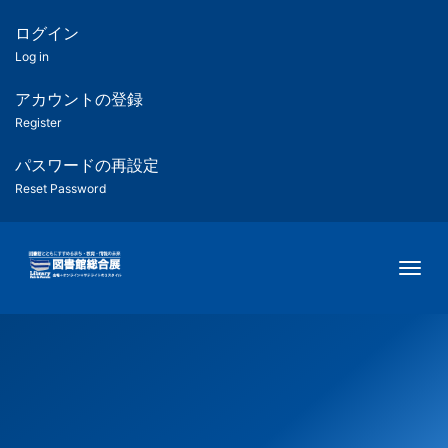
メ
イ
ログイン
匿
ン
Log in
コ
名
ン
アカウントの登録
ユ
テ
Register
ン
ー
ツ
パスワードの再設定
に
Reset Password
ザ
移
動
ー
Togg
用
メ
ニ
ュ
ー