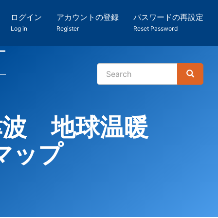
ログイン
アカウントの登録
パスワードの再設定
Log in
Register
Reset Password
ー
Search
Search
検
索
津波 地球温暖
マップ