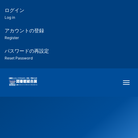
メ
イ
ログイン
匿
ン
Log in
コ
名
ン
アカウントの登録
ユ
テ
Register
ン
ー
ツ
パスワードの再設定
に
Reset Password
ザ
移
動
ー
Togg
用
メ
ニ
ュ
ー