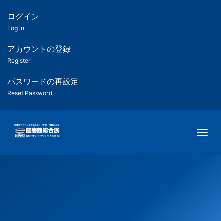
メ
イ
ログイン
匿
ン
Log in
コ
名
ン
アカウントの登録
ユ
テ
Register
ン
ー
ツ
パスワードの再設定
に
Reset Password
ザ
移
動
ー
Togg
用
メ
ニ
ュ
ー