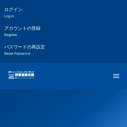
メ
イ
ログイン
匿
ン
Log in
コ
名
ン
アカウントの登録
ユ
テ
Register
ン
ー
ツ
パスワードの再設定
に
Reset Password
ザ
移
動
ー
Togg
用
メ
ニ
ュ
ー