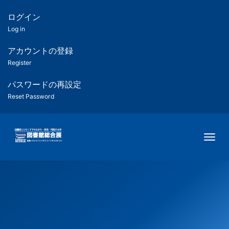
メ
イ
ログイン
匿
ン
Log in
コ
名
ン
アカウントの登録
ユ
テ
Register
ン
ー
ツ
パスワードの再設定
に
Reset Password
ザ
移
動
ー
Togg
用
メ
ニ
ュ
ー