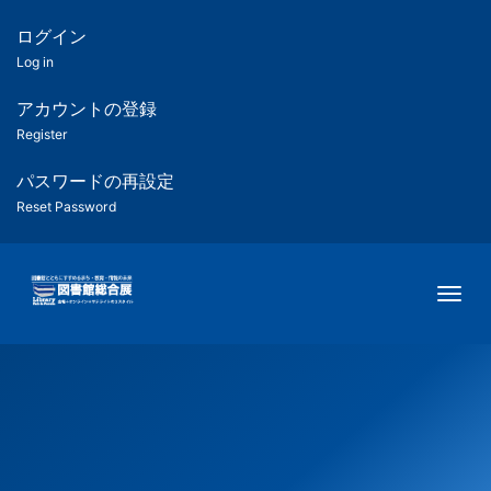
メ
イ
ログイン
匿
ン
Log in
コ
名
ン
アカウントの登録
ユ
テ
Register
ン
ー
ツ
パスワードの再設定
に
Reset Password
ザ
移
動
ー
Togg
用
メ
ニ
ュ
ー