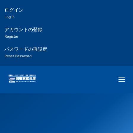
メ
イ
ログイン
匿
ン
Log in
コ
名
ン
アカウントの登録
ユ
テ
Register
ン
ー
ツ
パスワードの再設定
に
Reset Password
ザ
移
動
ー
Togg
用
メ
ニ
ュ
ー