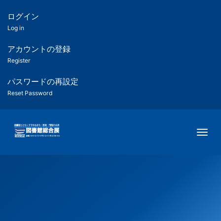
メ
イ
ログイン
匿
ン
Log in
コ
名
ン
アカウントの登録
ユ
テ
Register
ン
ー
ツ
パスワードの再設定
に
Reset Password
ザ
移
動
ー
Togg
用
メ
ニ
ュ
ー