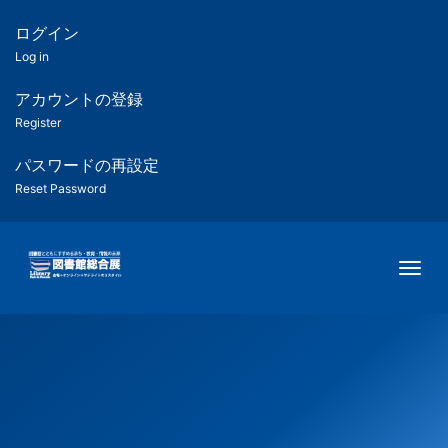
メ
イ
ログイン
匿
ン
Log in
コ
名
ン
アカウントの登録
ユ
テ
Register
ン
ー
ツ
パスワードの再設定
に
Reset Password
ザ
移
動
ー
Togg
用
メ
ニ
ュ
ー