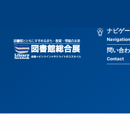
メ
匿
イ
ン
名
コ
ン
メ
ナビゲー
ユ
テ
Navigation
イ
ン
ー
ツ
問い合わ
ン
ザ
に
Contact
移
ナ
ー
動
ビ
用
ゲ
メ
ー
ニ
シ
ュ
ョ
ー