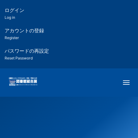
メ
イ
ログイン
匿
ン
Log in
コ
名
ン
アカウントの登録
ユ
テ
Register
ン
ー
ツ
パスワードの再設定
に
Reset Password
ザ
移
動
ー
Togg
用
メ
ニ
ュ
ー