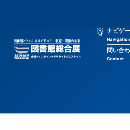
メ
匿
イ
ン
名
コ
ン
メ
ナビゲー
ユ
テ
Navigation
イ
ン
ー
ツ
問い合わ
ン
ザ
に
Contact
移
ナ
ー
動
ビ
用
ゲ
メ
ー
ニ
シ
ュ
ョ
ー