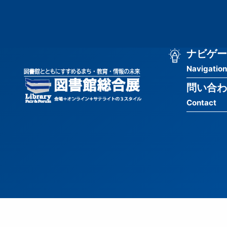
メ
匿
イ
ン
名
コ
ン
メ
ナビゲー
ユ
テ
Navigation
イ
ン
ー
ツ
問い合わ
ン
ザ
に
Contact
移
ナ
ー
動
ビ
用
ゲ
メ
ー
ニ
シ
ュ
ョ
ー