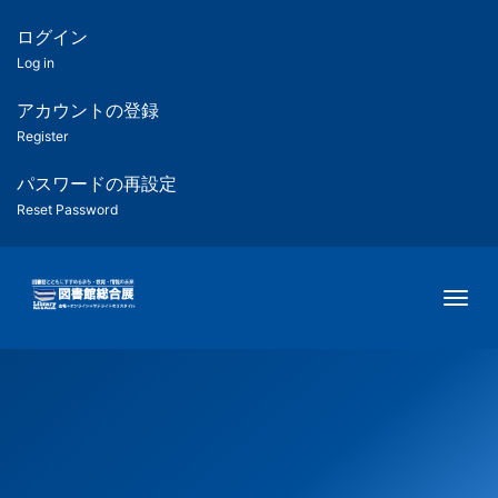
メ
イ
ログイン
匿
ン
Log in
コ
名
ン
アカウントの登録
ユ
テ
Register
ン
ー
ツ
パスワードの再設定
に
Reset Password
ザ
移
動
ー
Togg
用
メ
ニ
ュ
ー