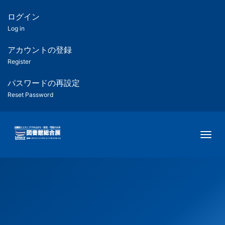
メ
イ
ログイン
匿
ン
Log in
コ
名
ン
アカウントの登録
ユ
テ
Register
ン
ー
ツ
パスワードの再設定
に
Reset Password
ザ
移
動
ー
Togg
用
メ
ニ
ュ
ー