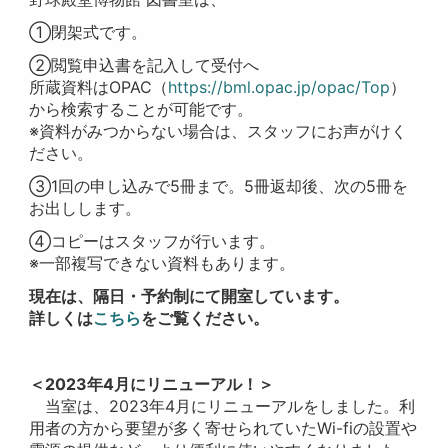
①閉架式です。
②閲覧申込書を記入して受付へ
所蔵資料はOPAC（
https://bml.opac.jp/opac/Top
）
から検索することが可能です。
※資料がみつからない場合は、スタッフにお声がけく
ださい。
③1回の申し込みで5冊まで。5冊返却後、次の5冊を
お出しします。
④コピーはスタッフが行います。
※一部複写できない資料もあります。
現在は、隔日・予約制にて開室しています。
詳しくは
こちら
をご覧ください。
＜2023年4月にリニューアル！＞
当室は、2023年4月にリニューアルをしました。利
用者の方から要望が多く寄せられていたWi-fiの設置や