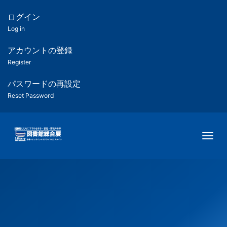
メ
イ
ログイン
匿
ン
Log in
コ
名
ン
アカウントの登録
ユ
テ
Register
ン
ー
ツ
パスワードの再設定
に
Reset Password
ザ
移
動
ー
Togg
用
メ
ニ
ュ
ー