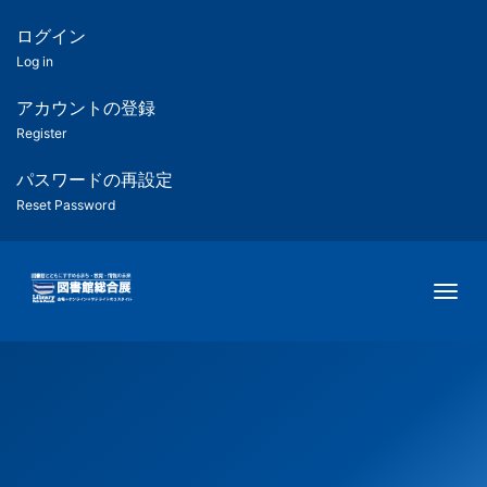
メ
イ
ログイン
匿
ン
Log in
コ
名
ン
アカウントの登録
ユ
テ
Register
ン
ー
ツ
パスワードの再設定
に
Reset Password
ザ
移
動
ー
Togg
用
メ
ニ
ュ
ー