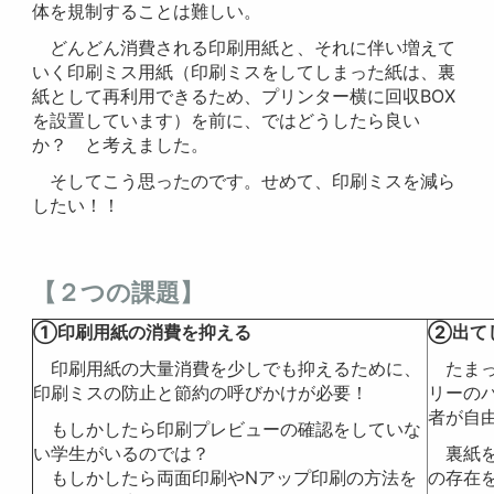
体を規制することは難しい。
どんどん消費される印刷用紙と、それに伴い増えて
いく印刷ミス用紙（印刷ミスをしてしまった紙は、裏
紙として再利用できるため、プリンター横に回収BOX
を設置しています）を前に、ではどうしたら良い
か？ と考えました。
そしてこう思ったのです。せめて、印刷ミスを減ら
したい！！
【２つの課題】
①印刷用紙の消費を抑える
②出て
印刷用紙の大量消費を少しでも抑えるために、
たま
印刷ミスの防止と節約の呼びかけが必要！
リーの
者が自
もしかしたら印刷プレビューの確認をしていな
い学生がいるのでは？
裏紙を
もしかしたら両面印刷やNアップ印刷の方法を
の存在