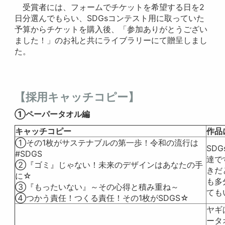
受賞者には、フォームでチケットを希望する日を2
日分選んでもらい、SDGsコンテスト用に取っていた
予算からチケットを購入後、「参加ありがとうござい
ました！」のお礼と共にライブラリーにて贈呈しまし
た。
【採用キャッチコピー】
①ペーパータオル編
キャッチコピー
作品
①その1枚がサステナブルの第一歩！令和の流行は
SD
#SDGS
達で
②『ゴミ』じゃない！未来のデザインはあなたの手
きだ
に☆
も多
➂『もったいない』～その心得と積み重ね～
ても
④つかう責任！つくる責任！その1枚がSDGS☆
ヤギ
ータ