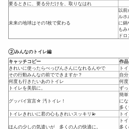
要るときに、要る分だけを、取りなはれ
以前
ルホ
未来の地球はその1枚で変わる
に鍋
もみ
ドロ
②みんなのトイレ編
キャッチコピー
作品
きれいに使ったらべっぴんさんになれるんやで
トイ
その行動みんなの前でできますか？
自分
何度も行きたいあのトイレ
何度
トイレを美肌に。
ずっ
簡単
グッバイ宣言☆ 汚トイレ！
にな
多く
トイレきれいに君の心もきれいスッキリ💫
トイ
トイ
ほんの少しの気遣いが 多くの人の快適に。
多く