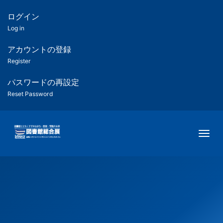
メ
イ
ログイン
匿
ン
Log in
コ
名
ン
アカウントの登録
ユ
テ
Register
ン
ー
ツ
パスワードの再設定
に
Reset Password
ザ
移
動
ー
Togg
用
メ
ニ
ュ
ー