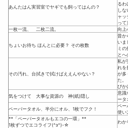
るわ
あんたはん実習室でヤギでも飼ってはんの？
しな
ャッ
って
一枚一流、 二枚二流。
向上
昔か
いま
ちょいお待ち ほんとに必要？ その枚数
ミの
とへ
私が
れを
その汚れ、台拭きで拭けばええんやない？
が多
た。
びか
意識
気をつけて 大事な資源の 神(紙)隠し
ータ
ペー
ペーパータオル、半分にオル、1枚でフク！
使い
**「ペーパータオルもエコの一環」**
わか
1枚ずつでエコライフ(^з^)-☆