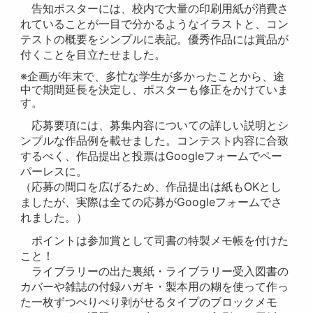
告知ポスターには、校内で大量の印刷用紙が消費さ
れていることが一目で分かるようなイラストと、コン
テストの概要をシンプルに表記。優秀作品には賞品が
付くことを目立たせました。
※企画が年末で、多忙な学生が多かったことから、途
中で期間延長を決定し、ポスターも修正をかけていま
す。
応募要項には、募集内容についての詳しい説明とシ
ンプルな作品例を載せました。コンテスト内容に合致
するべく、作品提出と投票はGoogleフォームでペー
パーレスに。
（応募の間口を広げるため、作品提出は紙もOKとし
ましたが、実際は全ての応募がGoogleフォームでさ
れました。）
ポイントは参加賞として司書の特製メモ帳を付けた
こと！
ライブラリーの出た裏紙・ライブラリー受入図書の
カバーや雑誌の付録ハガキ・製本用の糊を使って作っ
た一枚ずつぺりぺり剥がせるタイプのブロックメモ