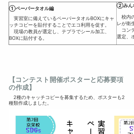
②みん
①ペーパータオル編
校内の
実習室に備えているペーパータオルBOXにキャ
レが衛
ッチコピーを貼付することでエコ利用を促す。
コンテ
現場の教員が選定し、テプラでシール加工、
選定、
BOXに貼付する。
【コンテスト開催ポスターと応募要項
の作成】
2種のキャッチコピーを募集するため、ポスターも2
種類作成しました。