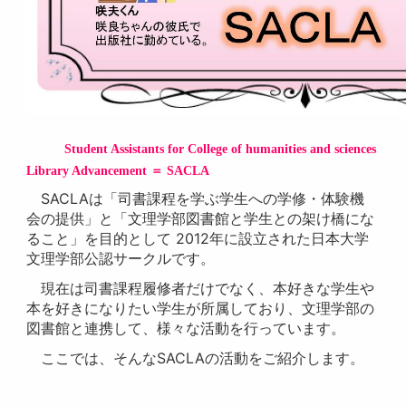
S
tudent
A
ssistants for
C
ollege of humanities and sciences
L
ibrary
A
dvancement
＝ SACLA
SACLAは「司書課程を学ぶ学生への学修・体験機
会の提供」と「文理学部図書館と学生との架け橋にな
ること」を目的として 2012年に設立された日本大学
文理学部公認サークルです。
現在は司書課程履修者だけでなく、本好きな学生や
本を好きになりたい学生が所属しており、文理学部の
図書館と連携して、様々な活動を行っています。
ここでは、そんなSACLAの活動をご紹介します。