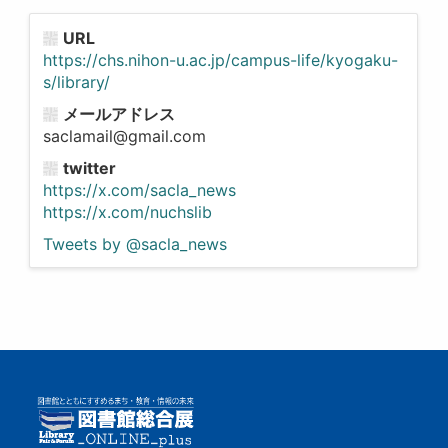
URL
https://chs.nihon-u.ac.jp/campus-life/kyogaku-
s/library/
メールアドレス
saclamail@gmail.com
twitter
https://x.com/sacla_news
https://x.com/nuchslib
Tweets by @sacla_news