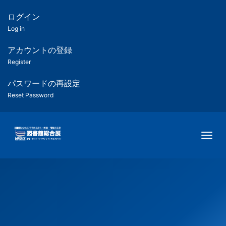
メ
イ
ログイン
匿
ン
Log in
コ
名
ン
アカウントの登録
ユ
テ
Register
ン
ー
ツ
パスワードの再設定
に
Reset Password
ザ
移
動
ー
Togg
用
メ
ニ
ュ
ー