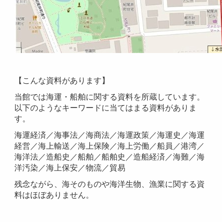
【こんな資料があります】
当館では海運・船舶に関する資料を所蔵しています。
以下のようなキーワードに当てはまる資料がありま
す。
海運経済／海事法／海商法／海運政策／海運史／海運
経営／海上輸送／海上保険／海上労働／船員／港湾／
海洋法／造船史／船舶／船舶史／造船経済／海難／海
洋汚染／海上保安／物流／貿易
残念ながら、海そのものや海洋生物、漁業に関する資
料はほぼありません。