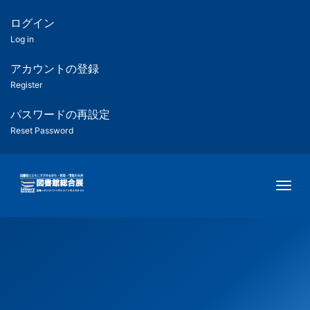
メ
イ
ログイン
匿
ン
Log in
コ
名
ン
アカウントの登録
ユ
テ
Register
ン
ー
ツ
パスワードの再設定
に
Reset Password
ザ
移
動
ー
Togg
用
メ
ニ
ュ
ー