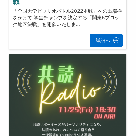
戦
「全国大学ビブリオバトル2022本戦」への出場権
をかけて 学生チャンプを決定する「関東Bブロッ
ク地区決戦」を開催いたしま…
詳細へ