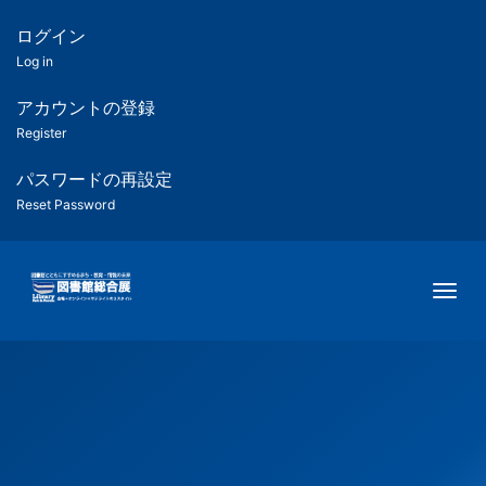
メ
イ
ログイン
匿
ン
Log in
コ
名
ン
アカウントの登録
ユ
テ
Register
ン
ー
ツ
パスワードの再設定
に
Reset Password
ザ
移
動
ー
Togg
用
メ
ニ
ュ
ー