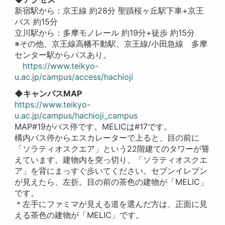
新宿駅から：京王線 約28分 聖蹟桜ヶ丘駅下車+京王
バス 約15分
立川駅から：多摩モノレール 約19分+徒歩 約15分
※その他、京王線高幡不動駅、京王線/小田急線 多摩
センター駅からバスあり。
https://www.teikyo-
u.ac.jp/campus/access/hachioji
◆キャンパスMAP
https://www.teikyo-
u.ac.jp/campus/hachioji_campus
MAP#19がバス停です。MELICは#17です。
構内バス停からエスカレーターで上ると、目の前に
「ソラティオスクエア」という22階建てのタワーが聳
えています。建物内を突っ切り、「ソラティオスクエ
ア」を背にまっすぐ歩いてください。セブンイレブン
が見えたら、左折。目の前の茶色の建物が「MELIC」
です。
＊左手にファミマが見える道を選んだ方は、正面に見
える茶色の建物が「MELIC」です。