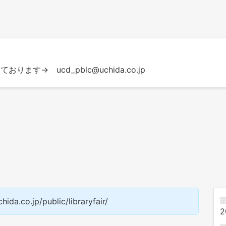
→ ucd_pblc@uchida.co.jp
o.jp/public/libraryfair/
2