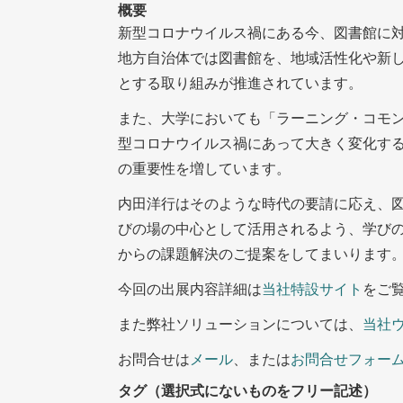
概要
新型コロナウイルス禍にある今、図書館に
地方自治体では図書館を、地域活性化や新
とする取り組みが推進されています。
また、大学においても「ラーニング・コモ
型コロナウイルス禍にあって大きく変化す
の重要性を増しています。
内田洋行はそのような時代の要請に応え、
びの場の中心として活用されるよう、学びの
からの課題解決のご提案をしてまいります
今回の出展内容詳細は
当社特設サイト
をご
また弊社ソリューションについては、
当社
お問合せは
メール
、または
お問合せフォー
タグ（選択式にないものをフリー記述）