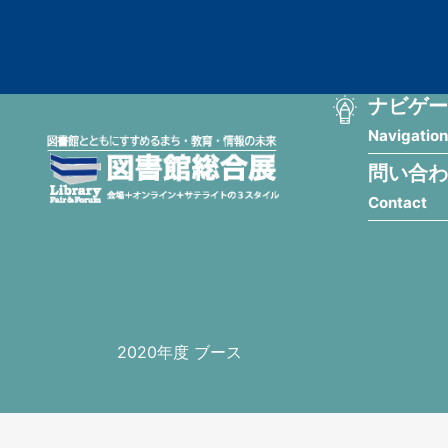
メ
匿
イ
ン
名
コ
ン
メ
ナビゲー
ユ
テ
Navigation
イ
ン
ー
ツ
問い合わ
ン
ザ
に
Contact
移
ナ
ー
動
ビ
用
ゲ
メ
ー
ニ
2020年度 ブース
シ
ュ
ョ
ー