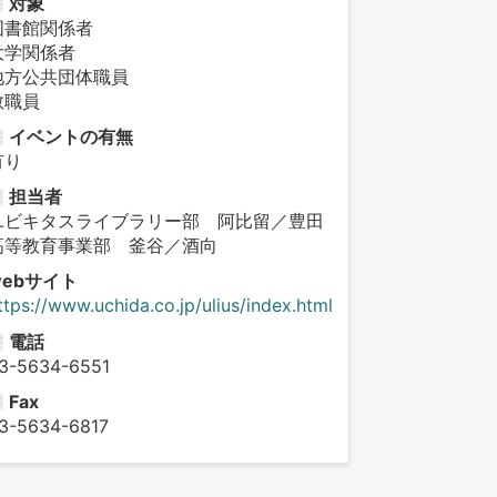
対象
図書館関係者
大学関係者
地方公共団体職員
教職員
イベントの有無
有り
担当者
ユビキタスライブラリー部 阿比留／豊田
高等教育事業部 釜谷／酒向
webサイト
ttps://www.uchida.co.jp/ulius/index.html
電話
3-5634-6551
Fax
3-5634-6817