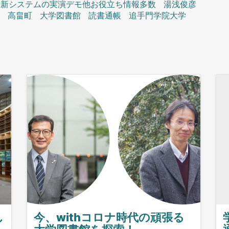
最新システムの実演デモ他お役立ち情報多数
湯浅俊彦
市
高畠町
大学図書館
読書通帳
追手門学院大学
し
今、withコロナ時代の頑張る