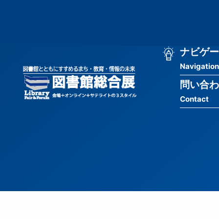
メ
匿
イ
ン
名
コ
ン
メ
ナビゲー
ユ
テ
Navigation
イ
ン
ー
ツ
問い合わ
ン
ザ
に
Contact
移
ナ
ー
動
ビ
用
ゲ
メ
ー
ニ
シ
ュ
ョ
ー