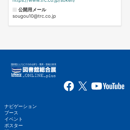
公開用メール
sougou10@trc.co.jp
ナビゲーション
フ
ブース
イベント
ッ
ポスター