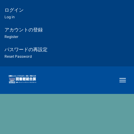
メ
イ
ログイン
匿
ン
Log in
コ
名
ン
アカウントの登録
ユ
テ
Register
ン
ー
ツ
パスワードの再設定
に
Reset Password
ザ
移
動
ー
Togg
用
メ
ニ
ュ
ー