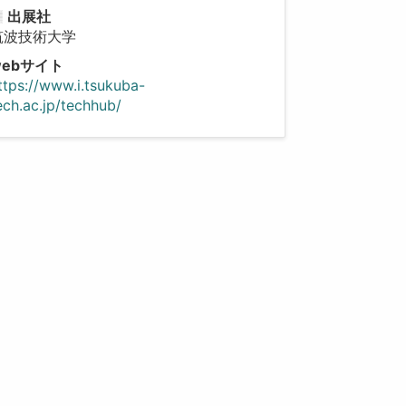
出展社
筑波技術大学
webサイト
ttps://www.i.tsukuba-
ech.ac.jp/techhub/