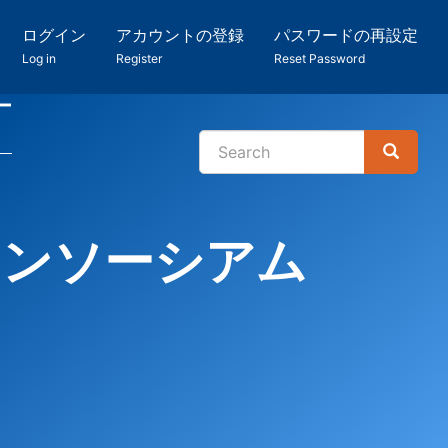
ログイン
アカウントの登録
パスワードの再設定
Log in
Register
Reset Password
ー
Search
Search
検
索
コンソーシアム