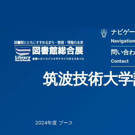
メ
匿
イ
ン
名
コ
ン
メ
ナビゲー
ユ
テ
Navigation
イ
ン
ー
ツ
問い合わ
ン
ザ
に
Contact
移
ナ
ー
動
筑波技術大学
ビ
用
ゲ
メ
ー
ニ
シ
ュ
2024年度 ブース
ョ
ー