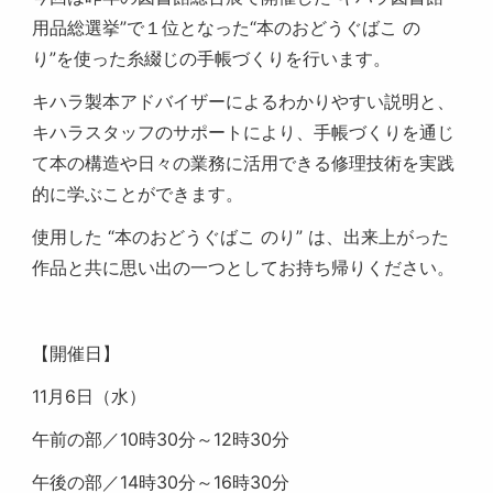
用品総選挙”で１位となった“本のおどうぐばこ の
り
”
を使った糸綴じの手帳づくりを行います。
キハラ製本アドバイザーによるわかりやすい説明と、
キハラスタッフのサポートにより、手帳づくりを通じ
て本の構造や日々の業務に活用できる修理技術を実践
的に学ぶことができます。
使用した
“
本のおどうぐばこ のり
”
は、出来上がった
作品と共に思い出の一つとしてお持ち帰りください。
【開催日】
11
月
6
日（水）
午前の部／
10
時
30
分～
12
時
30
分
午後の部／
14
時
30
分～
16
時
30
分