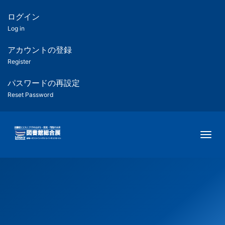
メ
イ
ログイン
匿
ン
Log in
コ
名
ン
アカウントの登録
ユ
テ
Register
ン
ー
ツ
パスワードの再設定
に
Reset Password
ザ
移
動
ー
Togg
用
メ
ニ
ュ
ー