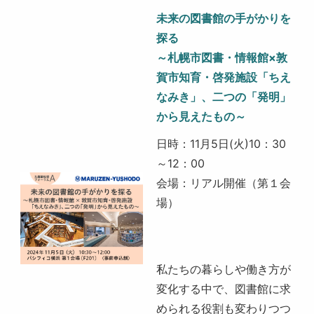
未来の図書館の手がかりを
探る
～札幌市図書・情報館×敦
賀市知育・啓発施設「ちえ
なみき」、二つの「発明」
から見えたもの～
日時：11月5日(火)10：30
～12：00
会場：リアル開催（第１会
場）
私たちの暮らしや働き方が
変化する中で、図書館に求
められる役割も変わりつつ