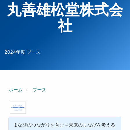
丸善雄松堂株式会
社
2024年度 ブース
ホーム
ブース
まなびのつながりを育む～未来のまなびを考える