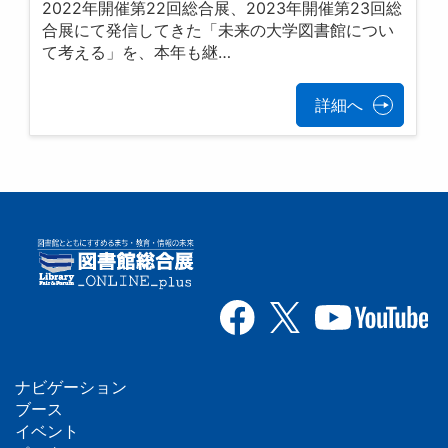
2022年開催第22回総合展、2023年開催第23回総
合展にて発信してきた「未来の大学図書館につい
て考える」を、本年も継…
詳細へ
ナビゲーション
フ
ブース
イベント