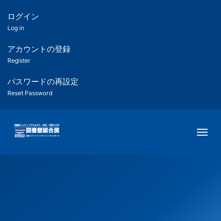
メ
イ
ログイン
匿
ン
Log in
コ
名
ン
アカウントの登録
ユ
テ
Register
ン
ー
ツ
パスワードの再設定
に
Reset Password
ザ
移
動
ー
Togg
用
メ
ニ
ュ
ー