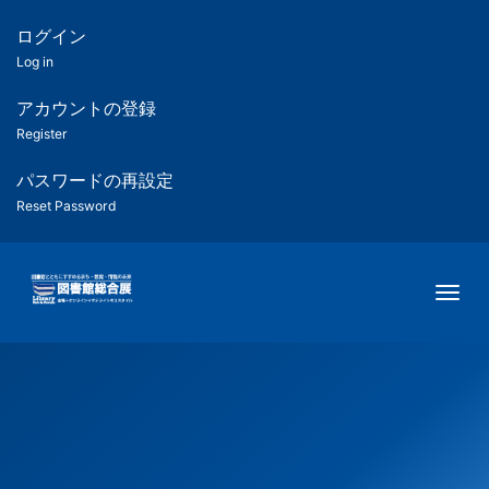
メ
イ
ログイン
匿
ン
Log in
コ
名
ン
アカウントの登録
ユ
テ
Register
ン
ー
ツ
パスワードの再設定
に
Reset Password
ザ
移
動
ー
Togg
用
メ
ニ
ュ
ー