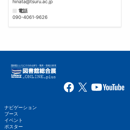
hinata@tsuru.ac.jp
電話
090-4061-9626
ナビゲーション
フ
ブース
イベント
ッ
ポスター