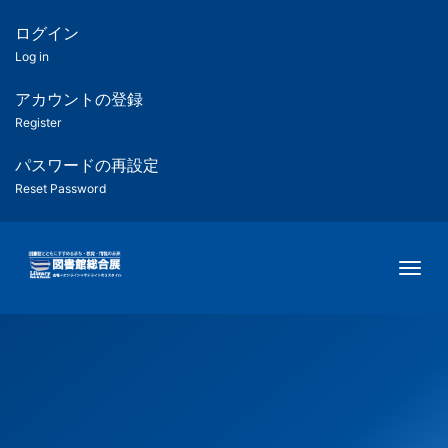
メ
イ
ログイン
匿
ン
Log in
コ
名
ン
アカウントの登録
ユ
テ
Register
ン
ー
ツ
パスワードの再設定
に
Reset Password
ザ
移
動
ー
Togg
用
メ
ニ
ュ
ー