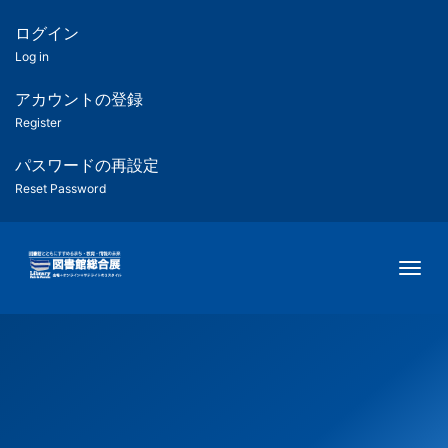
メ
イ
ログイン
匿
ン
Log in
コ
名
ン
アカウントの登録
ユ
テ
Register
ン
ー
ツ
パスワードの再設定
に
Reset Password
ザ
移
動
ー
Togg
用
メ
ニ
ュ
ー