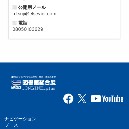
公開用メール
h.tsuji@elsevier.com
電話
08050103629
ナビゲーション
フ
ブース