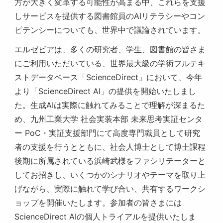
方が大きく変革する可能性が高まる中、これらを支援
しサービスを提供する図書館員のAIリテラシーやコン
ピテンシーについても、世界中で議論されています。
エルゼビアは、多くの研究者、学生、図書館の皆さま
にご利用いただいている、世界最大級の学術フルテキ
ストデータベース「ScienceDirect」において、今年
より「ScienceDirect AI」の提供を開始いたしまし
た。生成AIは実際に触れてみることで理解が深まるた
め、九州工業大学 社会実装本部 未来思考実証センタ
ー PoC・実証支援部門にて高度専門職員として研究
者の支援を行うとともに、社会人博士として博士課程
後期に所属されている浜崎武様をファシリテーターと
してお招きし、いくつかのシナリオやテーマを取り上
げながら、実際に触れて学び合い、共有するワークシ
ョップを開催いたします。参加者の皆さまには
ScienceDirect AIの個人トライアルを提供いたしま