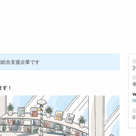
館総合支援企業です
2
ます！
h
0