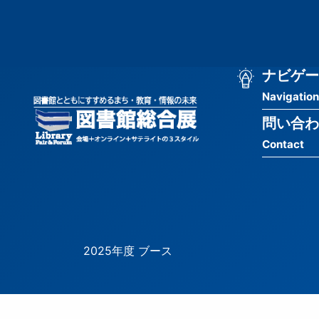
メ
匿
イ
ン
名
コ
ン
メ
ナビゲー
ユ
テ
Navigation
イ
ン
ー
ツ
問い合わ
ン
ザ
に
Contact
移
ナ
ー
動
ビ
用
ゲ
メ
ー
ニ
2025年度 ブース
シ
ュ
ョ
ー