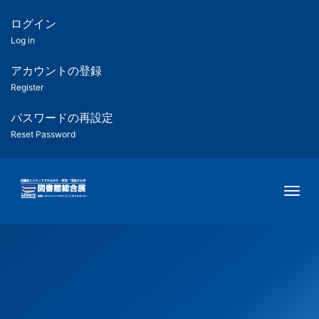
メ
イ
ログイン
匿
ン
Log in
コ
名
ン
アカウントの登録
ユ
テ
Register
ン
ー
ツ
パスワードの再設定
に
Reset Password
ザ
移
動
ー
Togg
用
メ
ニ
ュ
ー