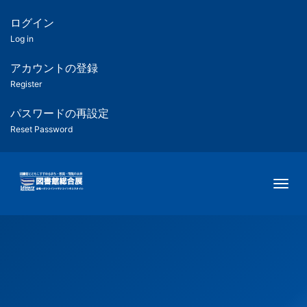
メ
イ
ログイン
匿
ン
Log in
コ
名
ン
アカウントの登録
ユ
テ
Register
ン
ー
ツ
パスワードの再設定
に
Reset Password
ザ
移
動
ー
Togg
用
メ
ニ
ュ
ー