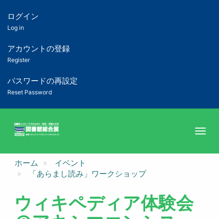
メ
イ
ログイン
匿
ン
Log in
コ
名
ン
アカウントの登録
ユ
テ
Register
ン
ー
ツ
パスワードの再設定
に
Reset Password
ザ
移
動
ー
Togg
用
メ
ホーム
イベント
ニ
「あらまし読み」ワークショップ
ュ
ウィキペディア体験会
ー