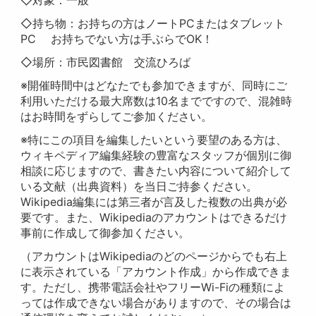
◇対象：一般
◇持ち物：お持ちの方はノートPCまたはタブレット
PC お持ちでない方は手ぶらでOK！
◇場所：市民図書館 交流ひろば
※開催時間中はどなたでも参加できますが、同時にご
利用いただける最大席数は10名までですので、混雑時
はお時間をずらしてご参加ください。
※特にこの項目を編集したいという要望のある方は、
ウィキペディア編集経験の豊富なスタッフが個別に御
相談に応じますので、書きたい内容について紹介して
いる文献（出典資料）を当日ご持参ください。
Wikipedia編集には第三者が言及した複数の出典が必
要です。また、Wikipediaのアカウントはできるだけ
事前に作成して御参加ください。
（アカウントはWikipediaのどのページからでも右上
に表示されている「アカウント作成」から作成できま
す。ただし、携帯電話会社やフリーWi-Fiの種類によ
っては作成できない場合がありますので、その場合は