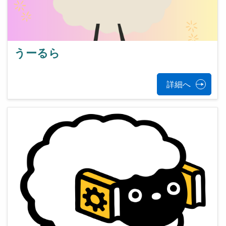
うーるら
詳細へ