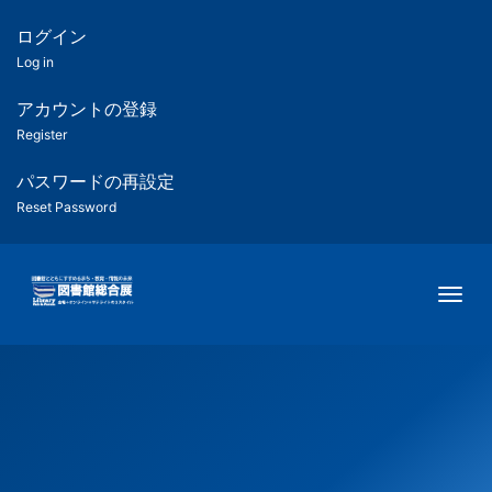
メ
イ
ログイン
匿
ン
Log in
コ
名
ン
アカウントの登録
ユ
テ
Register
ン
ー
ツ
パスワードの再設定
に
Reset Password
ザ
移
動
ー
Togg
用
メ
ニ
ュ
ー