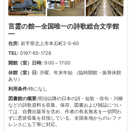
言霊の館―全国唯一の詩歌総合文学館
―
住所:
岩手県北上市本石町2-5-60
TEL:
0197-65-1728
開館（室）日時:
9:00～17:00
休館（室）日:
月曜、年末年始 （臨時開館・振替休館
あり）
利用条件:
特になし
図書館の概要:
明治以降の日本の詩・短歌・俳句・川柳
などの詩歌資料を収集、保存。図書および雑誌につい
ては、自費出版等を含め、作者の有名無名を一切問わ
ずに悉皆収集を目指している。全国各地からのレファ
レンスにも丁寧に対応。