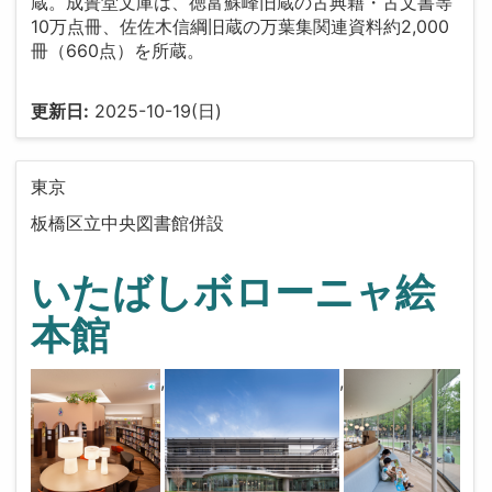
蔵。成簣堂文庫は、徳富蘇峰旧蔵の古典籍・古文書等
10万点冊、佐佐木信綱旧蔵の万葉集関連資料約2,000
冊（660点）を所蔵。
更新日:
2025-10-19(日)
東京
板橋区立中央図書館併設
いたばしボローニャ絵
本館
,
,