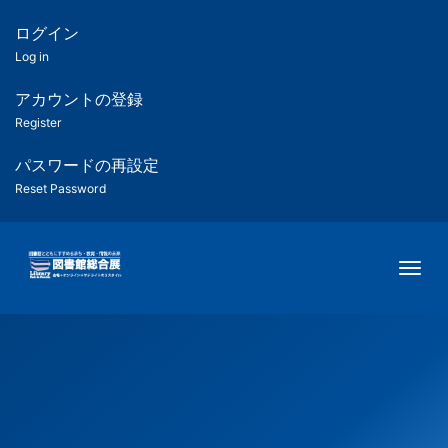
メ
イ
ログイン
匿
ン
Log in
コ
名
ン
アカウントの登録
ユ
テ
Register
ン
ー
ツ
パスワードの再設定
に
Reset Password
ザ
移
動
ー
Togg
用
メ
ニ
ュ
ー