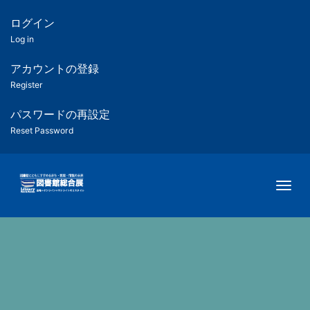
メ
イ
ログイン
匿
ン
Log in
コ
名
ン
アカウントの登録
ユ
テ
Register
ン
ー
ツ
パスワードの再設定
に
Reset Password
ザ
移
動
ー
Togg
用
メ
ニ
ュ
ー