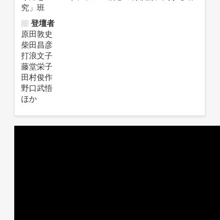
究」班
登壇者
原田敦史
柴田昌彦
打浪文子
藤堂栄子
田村俊作
野口武悟
ほか