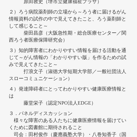
原田敦史（堺市立健康福祉プラザ）
２）ろう病院薬剤師の立場から～ろう者に届けるがん
情報資料の試作の中で見えてきたこと、ろう薬剤師と
して感じること～
柴田昌彦（大阪急性期・総合医療センター／関
西ろう者医療保障研究会）
３）知的障害者にわかりやすい情報を届ける活動を通
じて
～がん情報の「わかりやすい版」を作るための試
みで見えてきたこと～
打浪文子（淑徳大学短期大学部／一般社団法人
スローコミュニケーション）
４）発達障碍者にとってわかりやすい健康医療情報と
は
藤堂栄子（認定NPO法人EDGE）
３．パネルディスカッション
様々な障害のある人たちに健康医療情報を届けてい
くために図書館に期待されること
司会：田村俊作（慶應義塾大学）・八巻知香子（国