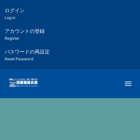
メ
イ
ログイン
匿
ン
Log in
コ
名
ン
アカウントの登録
ユ
テ
Register
ン
ー
ツ
パスワードの再設定
に
Reset Password
ザ
移
動
ー
Togg
用
メ
ニ
ュ
ー