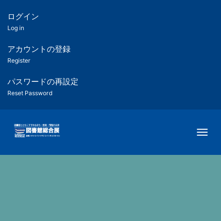
メ
イ
ログイン
匿
ン
Log in
コ
名
ン
アカウントの登録
ユ
テ
Register
ン
ー
ツ
パスワードの再設定
に
Reset Password
ザ
移
動
ー
Togg
用
メ
ニ
ュ
ー