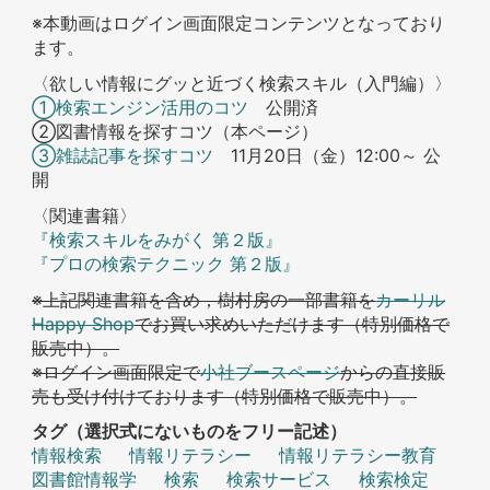
※本動画はログイン画面限定コンテンツとなっており
ます。
〈欲しい情報にグッと近づく検索スキル（入門編）〉
①検索エンジン活用のコツ
公開済
②図書情報を探すコツ（本ページ）
③雑誌記事を探すコツ
11月20日（金）12:00～ 公
開
〈関連書籍〉
『検索スキルをみがく 第２版』
『プロの検索テクニック 第２版』
※上記関連書籍を含め，樹村房の一部書籍を
カーリル
Happy Shop
でお買い求めいただけます（特別価格で
販売中）。
※ログイン画面限定で
小社ブースページ
からの直接販
売も受け付けております（特別価格で販売中）。
タグ（選択式にないものをフリー記述）
情報検索
情報リテラシー
情報リテラシー教育
図書館情報学
検索
検索サービス
検索検定