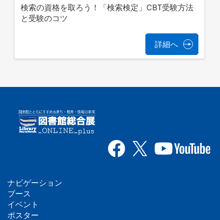
検索の資格を取ろう！「検索検定」CBT受験方法
と受験のコツ
詳細へ
ナビゲーション
フ
ブース
イベント
ッ
ポスター