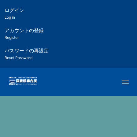
メ
イ
ログイン
匿
ン
Log in
コ
名
ン
アカウントの登録
ユ
テ
Register
ン
ー
ツ
パスワードの再設定
に
Reset Password
ザ
移
動
ー
Togg
用
メ
ニ
ュ
ー