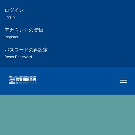
メ
イ
ログイン
匿
ン
Log in
コ
名
ン
アカウントの登録
ユ
テ
Register
ン
ー
ツ
パスワードの再設定
に
Reset Password
ザ
移
動
ー
Togg
用
メ
ニ
ュ
ー