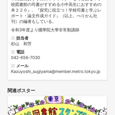
校図書館の司書がすすめる小中高生におすすめの
本２２０』、『探究に役立つ！学校司書と学ぶレ
ポート・論文作成ガイド』（以上、ぺりかん社
刊）の編者もしている。
令和3年度より國學院大學非常勤講師
担当者
杉山 和芳
電話
042-656-7030
メール
Kazuyoshi_sugiyama@member.metro.tokyo.jp
関連ポスター