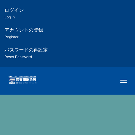
メ
イ
ログイン
匿
ン
Log in
コ
名
ン
アカウントの登録
ユ
テ
Register
ン
ー
ツ
パスワードの再設定
に
Reset Password
ザ
移
動
ー
Togg
用
メ
ニ
ュ
ー