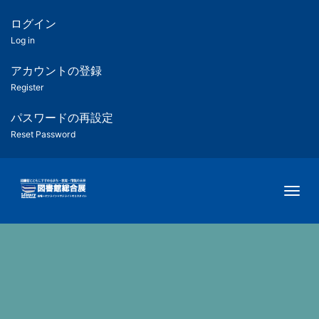
メ
イ
ログイン
匿
ン
Log in
コ
名
ン
アカウントの登録
ユ
テ
Register
ン
ー
ツ
パスワードの再設定
に
Reset Password
ザ
移
動
ー
Togg
用
メ
ニ
ュ
ー