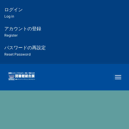
メ
イ
ログイン
匿
ン
Log in
コ
名
ン
アカウントの登録
ユ
テ
Register
ン
ー
ツ
パスワードの再設定
に
Reset Password
ザ
移
動
ー
Togg
用
メ
ニ
ュ
ー