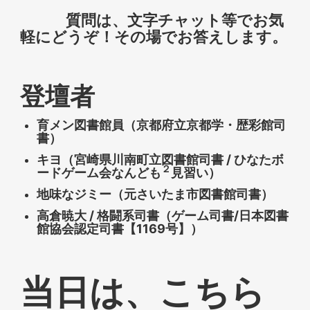
質問は、文字チャット等でお気
軽にどうぞ！その場でお答えします。
登壇者
育メン図書館員（京都府立京都学・歴彩館司
書）
キヨ（宮崎県川南町立図書館司書 / ひなたボ
２
ードゲーム会なんども
見習い）
地味なジミー（元さいたま市図書館司書）
高倉暁大 / 格闘系司書（ゲーム司書/日本図書
館協会認定司書【1169号】）
当日は、こちら