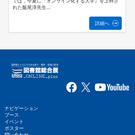
では，今夏に『オンライン化する大学』を上梓さ
れた飯尾淳先生…
詳細へ
ナビゲーション
フ
ブース
イベント
ッ
ポスター
問い合わせ