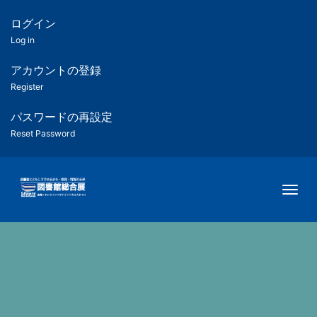
メ
イ
ログイン
匿
ン
Log in
コ
名
ン
アカウントの登録
ユ
テ
Register
ン
ー
ツ
パスワードの再設定
に
Reset Password
ザ
移
動
ー
Togg
用
メ
ニ
ュ
ー