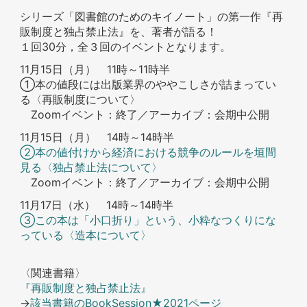
シリーズ「図書館のためのキイノート」の第一作『再
販制度と独占禁止法』を、著者が語る！
１回30分，全３回のイベントとなります。
11月15日（月） 11時～11時半
➀本の値段には出版業界のややこしさが詰まってい
る〈再販制度について〉
Zoomイベント：終了／アーカイブ：会期中公開
11月15日（月） 14時～14時半
②本の値付けから経済における競争のルールを垣間
見る〈独占禁止法について〉
Zoomイベント：終了／アーカイブ：会期中公開
11月17日（水） 14時～14時半
③この本は「小口折り」という、小粋なつくりにな
っている〈造本について〉
〈関連書籍〉
『再販制度と独占禁止法』
→
該当書籍のBookSession★2021ページ