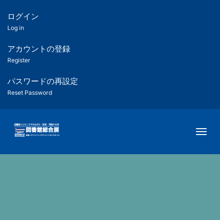
メ
イ
ログイン
匿
ン
Log in
コ
名
ン
アカウントの登録
ユ
テ
Register
ン
ー
ツ
パスワードの再設定
に
Reset Password
ザ
移
動
ー
Togg
用
メ
ニ
ュ
ー